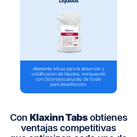
Líquidos
Altamente eficaz para la absorción y
solidificación de líquidos, enriquecido
con Dicloroisocianurato de Sodio
para desinfección.
Con
Klaxinn Tabs
obtienes
ventajas competitivas