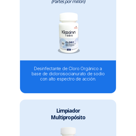
(Partes por millón)
Desinfectante de Cloro Orgánico a
base de dicloroisocianurato de sodio
con alto espectro de acción.
Limpiador
Multipropósito