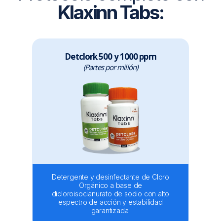
Klaxinn Tabs:
Detclork 500 y 1000 ppm
(Partes por millón)
Detergente y desinfectante de Cloro
Orgánico a base de
dicloroisocianurato de sodio con alto
espectro de acción y estabilidad
garantizada.