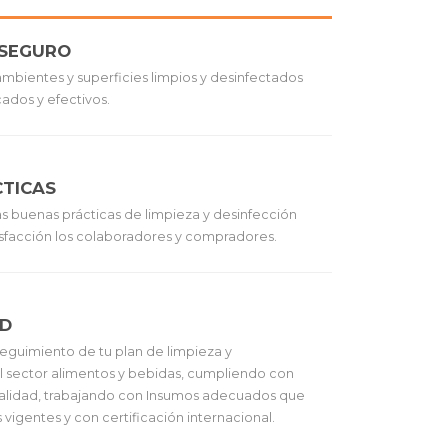
OSEGURO
ambientes y superficies limpios y desinfectados
cados y efectivos.
TICAS
s buenas prácticas de limpieza y desinfección
tisfacción los colaboradores y compradores.
AD
eguimiento de tu plan de limpieza y
l sector alimentos y bebidas, cumpliendo con
calidad, trabajando con Insumos adecuados que
vigentes y con certificación internacional.