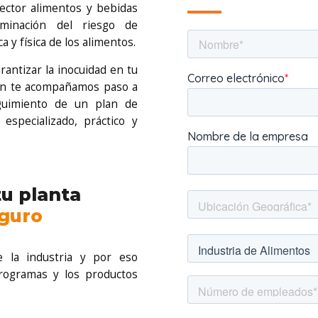
ector alimentos y bebidas
minación del riesgo de
 y física de los alimentos.
ntizar la inocuidad en tu
zón te acompañamos paso a
guimiento de un plan de
 especializado, práctico y
u planta
u
n
e
n
t
o
r
n
o
d
e
i
n
o
c
u
i
d
d
a
 la industria y por eso
rogramas y los productos