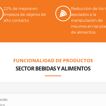
22% de mejora en
Reducción de los r
limpieza de objetos de
asociados a la
alto contacto.
manipulación de
insumos en las pla
de alimentos.
FUNCIONALIDAD DE PRODUCTOS
SECTOR BEBIDAS Y ALIMENTOS
cido.
ico.