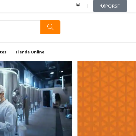
PQRSF
ntes
Tienda Online
Casas De Aseo
Agrícola