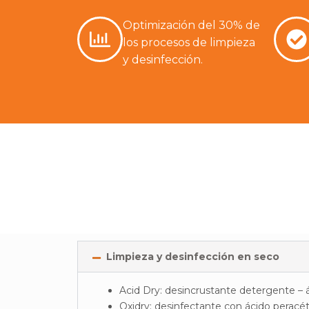
Optimización del 30% de
los procesos de limpieza
y desinfección.
Limpieza y desinfección en seco
Acid Dry: desincrustante detergente – á
Oxidry: desinfectante con ácido peracét